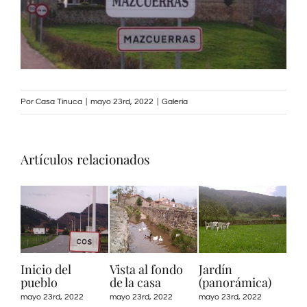
CONTACTO
Por
Casa Tinuca
|
mayo 23rd, 2022
|
Galería
Artículos relacionados
Inicio del
Vista al fondo
Jardín
Jar
pueblo
de la casa
(panorámica)
mayo
mayo 23rd, 2022
mayo 23rd, 2022
mayo 23rd, 2022