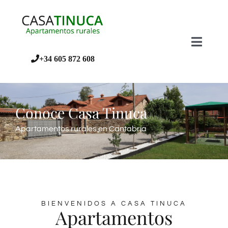
Saltar
al
contenido
Toggle
Naviga
+34 605 872 608
INICIO
Conoce Casa Tinuca
CONOCE CASA TINUCA
Apartamentos rurales en Cantabria
APARTAMENTOS
SITUACIÓN
BIENVENIDOS A CASA TINUCA
Apartamentos
TARIFAS